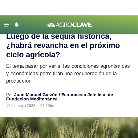
Agroclave
|
Agricultura
|
sequía
‹ VOLVER
Últimas Noticias
Luego de la sequía histórica,
Agricultura
¿habrá revancha en el próximo
Ganadería
ciclo agrícola?
Lechería
El tema pasar por ver si las condiciones agronómicas
y económicas permitirán una recuperación de la
Tecnología
producción
Maquinaria agrícola
Agenda
Por
Juan Manuel Garzón / Economista Jefe Ieral de
Fundación Mediterránea
Regionales
12 de mayo 2023
·
06:00hs
Clima
Agronegocios
Mercados