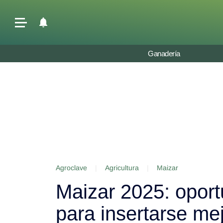
Últimas Noticias
Ganadería
Agricultura
Ganadería
Lechería
Tecnología
Maquinaria agrícola
Agenda
Agroclave
|
Agricultura
|
Maizar
Regionales
Maizar 2025: oport
Clima
Agronegocios
para insertarse me
Mercados