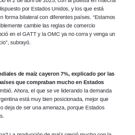
ió el 2 de abril de 2025, con la puesta en marcha
ispuesto por Estados Unidos, y los que está
 forma bilateral con diferentes países. “Estamos
iblemente cambie las reglas de comercio
goció en el GATT y la OMC ya no corra y venga un
io”, subrayó.
diales de maíz cayeron 7%, explicado por las
 países que compraban mucho en Estados
mbió. Ahora, el que se ve liderando la demanda
 Argentina está muy bien posicionada, mejor que
no deja de ser una amenaza, porque Estados
s.
na? La producción de maíz creció mucho con la