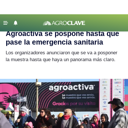
Agroclave
‹ VOLVER
Últimas Noticias
Agroactiva se pospone hasta que
Agricultura
pase la emergencia sanitaria
Ganadería
Los organizadores anunciaron que se va a posponer
Lechería
la muestra hasta que haya un panorama más claro.
Tecnología
Maquinaria agrícola
Agenda
Regionales
Clima
Agronegocios
Mercados