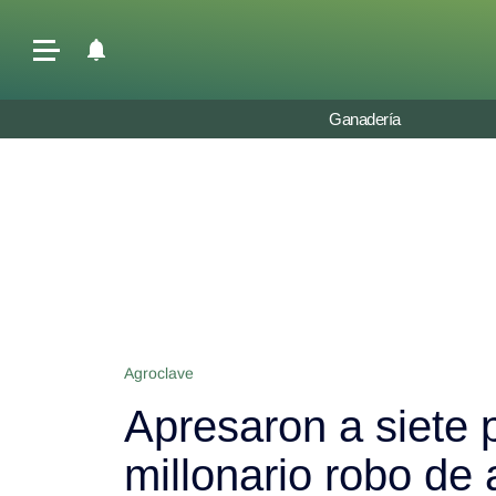
Últimas Noticias
Ganadería
Agricultura
Ganadería
Lechería
Tecnología
Maquinaria agrícola
Agenda
Agroclave
Regionales
Apresaron a siete 
Clima
Agronegocios
millonario robo de
Mercados