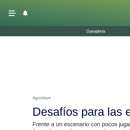
Últimas Noticias
Ganadería
Agricultura
Ganadería
Lechería
Tecnología
Maquinaria agrícola
Agenda
Agroclave
Regionales
Desafíos para las 
Clima
Agronegocios
Frente a un escenario con pocos juga
Mercados