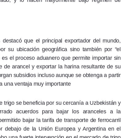
esado, y lo hacen mayormente bajo régimen de
s destacó que el principal exportador del mundo,
por su ubicación geográfica sino también por "el
 es el proceso aduanero que permite importar sin
re de arancel y exportar la harina resultante de su
torgan subsidios incluso aunque se obtenga a partir
da una ventaja muy importante
 trigo se beneficia por su cercanía a Uzbekistán y
rrado acuerdos para bajar los aranceles a la
rmitido bajar la tarifa de transporte de ferrocarril
or debajo de la Unión Europea y Argentina en el
abo una fuerte intervención en el mercado de trigo