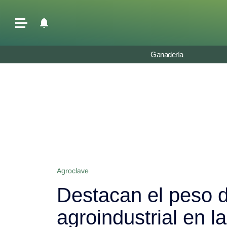
Últimas Noticias
Ganadería
Agricultura
Ganadería
Lechería
Tecnología
Maquinaria agrícola
Agenda
Agroclave
Regionales
Destacan el peso d
Clima
Agronegocios
agroindustrial en 
Mercados