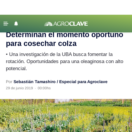
Agroclave
‹ VOLVER
Últimas Noticias
Determinan el momento oportuno
Agricultura
para cosechar colza
Ganadería
• Una investigación de la UBA busca fomentar la
Lechería
rotación. Oportunidades para una oleaginosa con alto
potencial.
Tecnología
Maquinaria agrícola
Por
Sebastián Tamashiro / Especial para Agroclave
29 de junio 2019
·
00:00hs
Agenda
Regionales
Clima
Agronegocios
Mercados