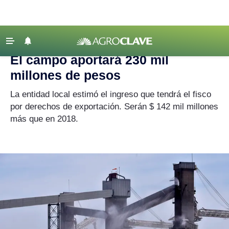
Agroclave
‹ VOLVER
Últimas Noticias
El campo aportará 230 mil
Agricultura
millones de pesos
Ganadería
La entidad local estimó el ingreso que tendrá el fisco
Lechería
por derechos de exportación. Serán $ 142 mil millones
más que en 2018.
Tecnología
Maquinaria agrícola
Agenda
Regionales
Clima
Agronegocios
Mercados