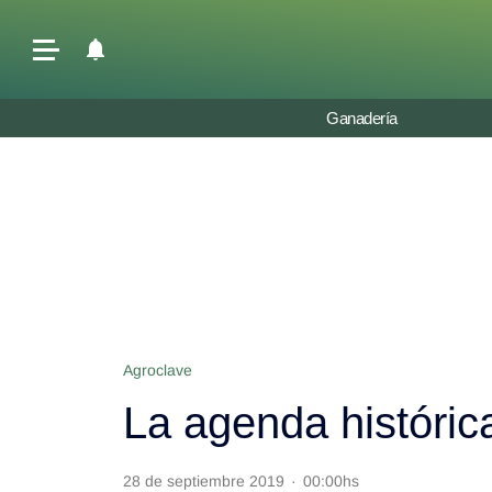
Últimas Noticias
Ganadería
Agricultura
Ganadería
Lechería
Tecnología
Maquinaria agrícola
Agenda
Agroclave
Regionales
La agenda históric
Clima
Agronegocios
28 de septiembre 2019
·
00:00hs
Mercados