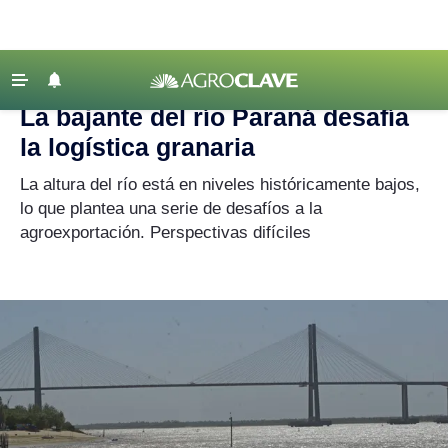
Agroclave
‹ VOLVER
Últimas Noticias
La bajante del río Paraná desafía
Agricultura
la logística granaria
Ganadería
La altura del río está en niveles históricamente bajos,
Lechería
lo que plantea una serie de desafíos a la
agroexportación. Perspectivas difíciles
Tecnología
Maquinaria agrícola
Agenda
Regionales
Clima
Agronegocios
Mercados