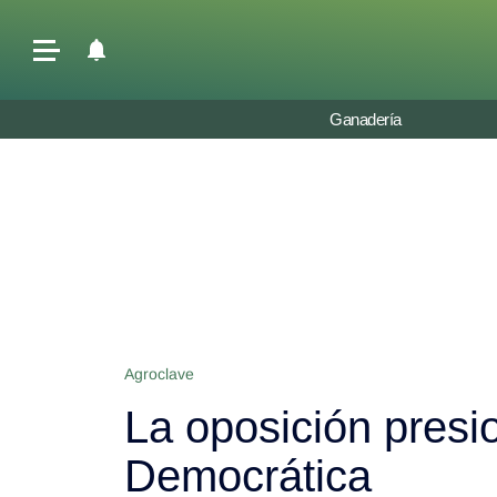
Últimas Noticias
Ganadería
Agricultura
Ganadería
Lechería
Tecnología
Maquinaria agrícola
Agenda
Agroclave
Regionales
La oposición presi
Clima
Agronegocios
Democrática
Mercados