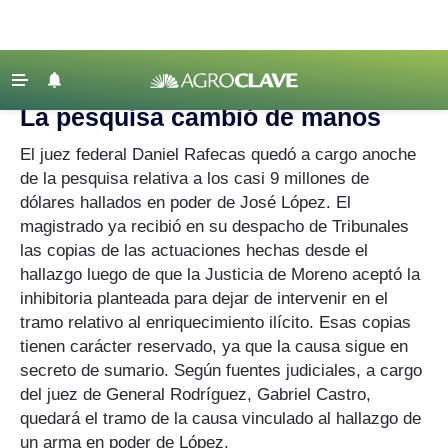
Agroclave
‹ VOLVER
Últimas Noticias
La pesquisa cambió de manos
Agricultura
El juez federal Daniel Rafecas quedó a cargo anoche
Ganadería
de la pesquisa relativa a los casi 9 millones de
dólares hallados en poder de José López. El
Lechería
magistrado ya recibió en su despacho de Tribunales
Tecnología
las copias de las actuaciones hechas desde el
Maquinaria agrícola
hallazgo luego de que la Justicia de Moreno aceptó la
inhibitoria planteada para dejar de intervenir en el
Agenda
tramo relativo al enriquecimiento ilícito. Esas copias
Regionales
tienen carácter reservado, ya que la causa sigue en
secreto de sumario. Según fuentes judiciales, a cargo
Clima
del juez de General Rodríguez, Gabriel Castro,
Agronegocios
quedará el tramo de la causa vinculado al hallazgo de
un arma en poder de López.
Mercados