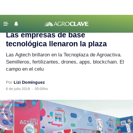
Agroclave
‹ VOLVER
Últimas Noticias
Las empresas de base
Agricultura
tecnológica llenaron la plaza
Ganadería
Las Agtech brillaron en la Tecnoplaza de Agroactiva.
Lechería
Semilleros, fertilizantes, drones, apps, blockchain. El
campo en el celu
Tecnología
Maquinaria agrícola
Por
Lizi Domínguez
6 de julio 2019
·
00:00hs
Agenda
Regionales
Clima
Agronegocios
Mercados