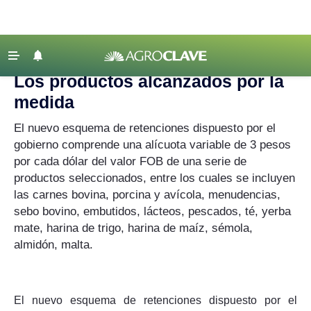
Agroclave
‹ VOLVER
Últimas Noticias
Los productos alcanzados por la
Agricultura
medida
Ganadería
El nuevo esquema de retenciones dispuesto por el
Lechería
gobierno comprende una alícuota variable de 3 pesos
por cada dólar del valor FOB de una serie de
Tecnología
productos seleccionados, entre los cuales se incluyen
Maquinaria agrícola
las carnes bovina, porcina y avícola, menudencias,
sebo bovino, embutidos, lácteos, pescados, té, yerba
Agenda
mate, harina de trigo, harina de maíz, sémola,
Regionales
almidón, malta.
Clima
Agronegocios
El nuevo esquema de retenciones dispuesto por el
Mercados