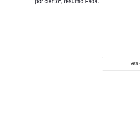
por ciento", resumió Fada.
VER