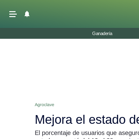
Últimas Noticias
Ganadería
Agricultura
Ganadería
Lechería
Tecnología
Maquinaria agrícola
Agenda
Agroclave
Regionales
Mejora el estado d
Clima
Agronegocios
El porcentaje de usuarios que asegur
Mercados