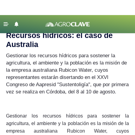
Agroclave
‹ VOLVER
Últimas Noticias
Recursos hídricos: el caso de
Agricultura
Australia
Ganadería
Gestionar los recursos hídricos para sostener la
Lechería
agricultura, el ambiente y la población es la misión de
la empresa australiana Rubicon Water, cuyos
Tecnología
representantes estarán disertando en el XXVI
Maquinaria agrícola
Congreso de Aapresid "Sustentoligía", que por primera
vez se realiza en Córdoba, del 8 al 10 de agosto.
Agenda
Regionales
Clima
Gestionar los recursos hídricos para sostener la
Agronegocios
agricultura, el ambiente y la población es la misión de la
empresa australiana Rubicon Water, cuyos
Mercados