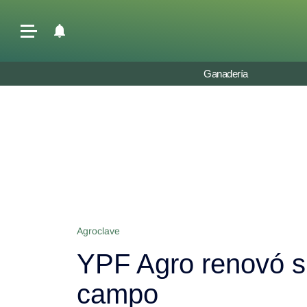
Últimas Noticias
Ganadería
Agricultura
Ganadería
Lechería
Tecnología
Maquinaria agrícola
Agenda
Agroclave
Regionales
YPF Agro renovó su
Clima
Agronegocios
campo
Mercados