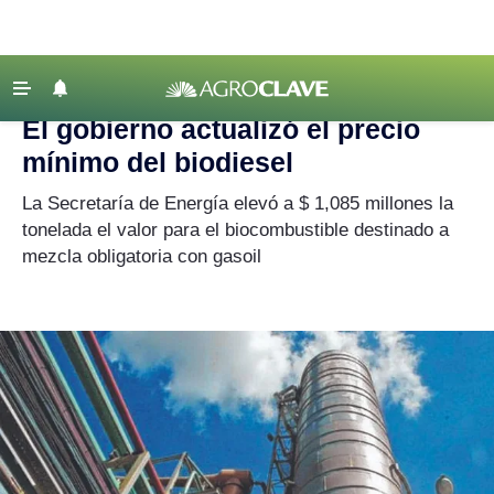
Agroclave
|
Agronegocios
|
biodiesel
‹ VOLVER
Últimas Noticias
El gobierno actualizó el precio
Agricultura
mínimo del biodiesel
Ganadería
La Secretaría de Energía elevó a $ 1,085 millones la
Lechería
tonelada el valor para el biocombustible destinado a
mezcla obligatoria con gasoil
Tecnología
Maquinaria agrícola
Agenda
Regionales
Clima
Agronegocios
Mercados