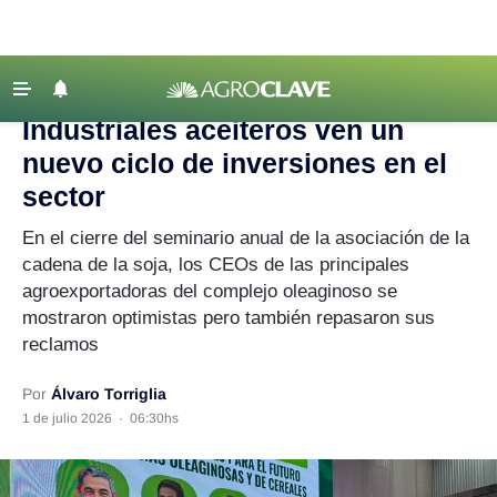
Agroclave
|
Agronegocios
|
aceiteros
‹ VOLVER
Últimas Noticias
Industriales aceiteros ven un
Agricultura
nuevo ciclo de inversiones en el
Ganadería
sector
Lechería
En el cierre del seminario anual de la asociación de la
cadena de la soja, los CEOs de las principales
Tecnología
agroexportadoras del complejo oleaginoso se
Maquinaria agrícola
mostraron optimistas pero también repasaron sus
Agenda
reclamos
Regionales
Por
Álvaro Torriglia
Clima
1 de julio 2026
·
06:30hs
Agronegocios
Mercados