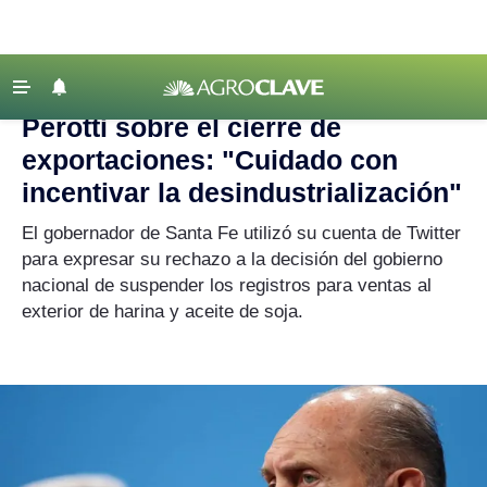
Agroclave
|
exportaciones
‹ VOLVER
Últimas Noticias
Perotti sobre el cierre de
Agricultura
exportaciones: "Cuidado con
Ganadería
incentivar la desindustrialización"
Lechería
El gobernador de Santa Fe utilizó su cuenta de Twitter
para expresar su rechazo a la decisión del gobierno
Tecnología
nacional de suspender los registros para ventas al
Maquinaria agrícola
exterior de harina y aceite de soja.
Agenda
Regionales
Clima
Agronegocios
Mercados