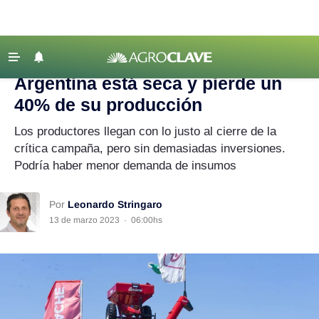
Agroclave
|
Expoagro
‹ VOLVER
Últimas Noticias
Argentina está seca y pierde un
Agricultura
40% de su producción
Ganadería
Los productores llegan con lo justo al cierre de la
Lechería
crítica campaña, pero sin demasiadas inversiones.
Podría haber menor demanda de insumos
Tecnología
Maquinaria agrícola
Por
Leonardo Stringaro
Agenda
13 de marzo 2023
·
06:00hs
Regionales
Clima
Agronegocios
Mercados