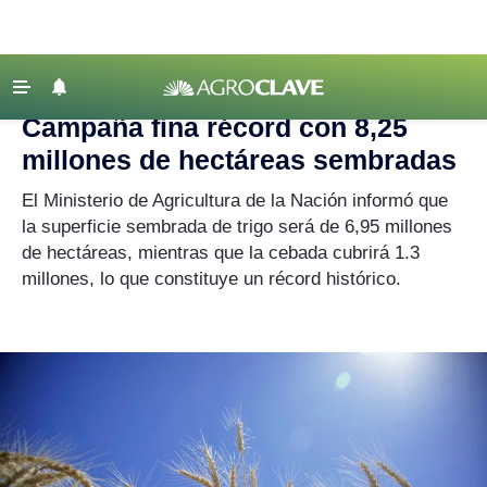
Agroclave
|
campaña fina
‹ VOLVER
Últimas Noticias
Campaña fina récord con 8,25
Agricultura
millones de hectáreas sembradas
Ganadería
El Ministerio de Agricultura de la Nación informó que
Lechería
la superficie sembrada de trigo será de 6,95 millones
de hectáreas, mientras que la cebada cubrirá 1.3
Tecnología
millones, lo que constituye un récord histórico.
Maquinaria agrícola
Agenda
Regionales
Clima
Agronegocios
Mercados