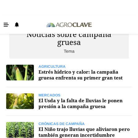
Noticias sobre campaña
Últimas Noticias
gruesa
Agricultura
Tema
Ganadería
Lechería
AGRICULTURA
Estrés hídrico y calor: la campaña
gruesa enfrenta su primer gran test
Tecnología
Maquinaria agrícola
MERCADOS
El Usda y la falta de lluvias le ponen
Agenda
presión a la campaña gruesa
Regionales
Clima
CRÓNICAS DE CAMPAÑA
El Niño trajo lluvias que aliviaron pero
también generan incertidumbre
Agronegocios