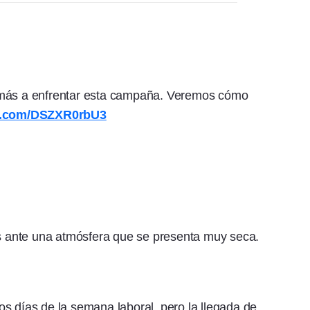
 más a enfrentar esta campaña. Veremos cómo
er.com/DSZXR0rbU3
es ante una atmósfera que se presenta muy seca.
s días de la semana laboral, pero la llegada de