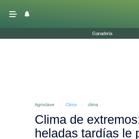
Últimas Noticias
Ganadería
Agricultura
Ganadería
Lechería
Tecnología
Maquinaria agrícola
Agenda
Agroclave
|
Clima
|
clima
Regionales
Clima de extremos:
Clima
Agronegocios
heladas tardías le
Mercados