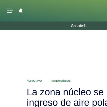
Últimas Noticias
Ganadería
Agricultura
Ganadería
Lechería
Tecnología
Maquinaria agrícola
Agenda
Agroclave
|
temperaturas
Regionales
La zona núcleo se 
Clima
Agronegocios
ingreso de aire pol
Mercados