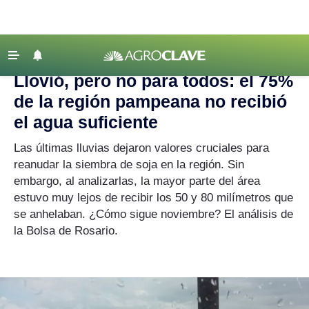
Agroclave
|
Clima
|
agua
‹ VOLVER
Últimas Noticias
Llovió, pero no para todos: el 75%
Agricultura
de la región pampeana no recibió
Ganadería
el agua suficiente
Lechería
Las últimas lluvias dejaron valores cruciales para
reanudar la siembra de soja en la región. Sin
Tecnología
embargo, al analizarlas, la mayor parte del área
Maquinaria agrícola
estuvo muy lejos de recibir los 50 y 80 milímetros que
Agenda
se anhelaban. ¿Cómo sigue noviembre? El análisis de
la Bolsa de Rosario.
Regionales
Clima
Agronegocios
Mercados