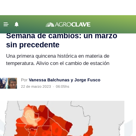
Agroclave
|
Clima
|
temperaturas
‹ VOLVER
Últimas Noticias
Semana de cambios: un marzo
Agricultura
sin precedente
Ganadería
Una primera quincena histórica en materia de
Lechería
temperatura. Alivio con el cambio de estación
Tecnología
Por
Vanessa Balchunas y Jorge Fusco
Maquinaria agrícola
22 de marzo 2023
·
06:05hs
Agenda
Regionales
Clima
Agronegocios
Mercados