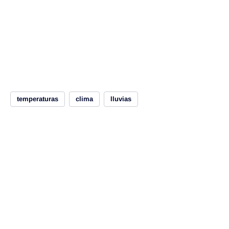
temperaturas
clima
lluvias