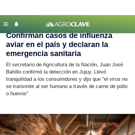
Agroclave
|
Influenza aviar
‹ VOLVER
Últimas Noticias
Confirman casos de influenza
Agricultura
aviar en el país y declaran la
Ganadería
emergencia sanitaria
Lechería
El secretario de Agricultura de la Nación, Juan José
Bahillo confirmó la detección en Jujuy. Llevó
Tecnología
tranquilidad a los consumidores y dijo que "el virus no
Maquinaria agrícola
se transmite al ser humano a través de carne de pollo
Agenda
o huevos"
Regionales
Clima
Agronegocios
Mercados