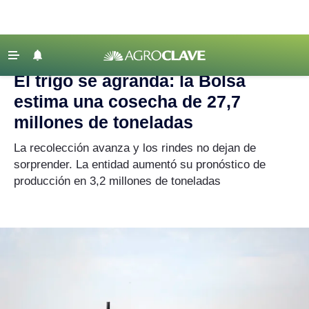
Agroclave
|
Crónicas de Campaña
|
trigo
‹ VOLVER
Últimas Noticias
El trigo se agranda: la Bolsa
Agricultura
estima una cosecha de 27,7
Ganadería
millones de toneladas
Lechería
La recolección avanza y los rindes no dejan de
sorprender. La entidad aumentó su pronóstico de
Tecnología
producción en 3,2 millones de toneladas
Maquinaria agrícola
Agenda
Regionales
Clima
Agronegocios
Mercados