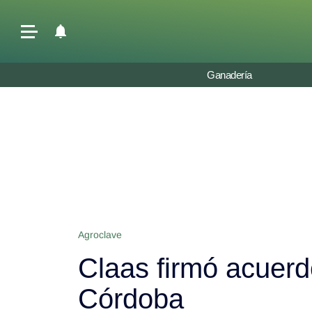
Últimas Noticias
Ganadería
Agricultura
Ganadería
Lechería
Tecnología
Maquinaria agrícola
Agenda
Agroclave
Regionales
Claas firmó acuerd
Clima
Agronegocios
Córdoba
Mercados