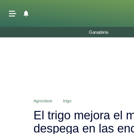
Últimas Noticias
Ganadería
Agricultura
Ganadería
Lechería
Tecnología
Maquinaria agrícola
Agenda
Agroclave
|
trigo
Regionales
El trigo mejora el
Clima
Agronegocios
despega en las en
Mercados