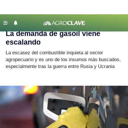
Agroclave
|
gasoil
‹ VOLVER
Últimas Noticias
La demanda de gasoil viene
Agricultura
escalando
Ganadería
La escasez del combustible inquieta al sector
Lechería
agropecuario y es uno de los insumos más buscados,
especialmente tras la guerra entre Rusia y Ucrania
Tecnología
Maquinaria agrícola
Agenda
Regionales
Clima
Agronegocios
Mercados