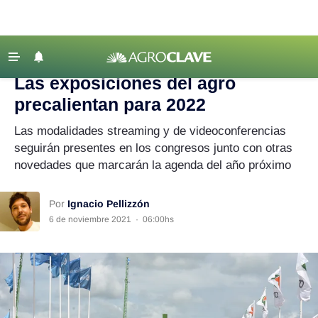
Agroclave
|
congresos
‹ VOLVER
Últimas Noticias
Las exposiciones del agro
Agricultura
precalientan para 2022
Ganadería
Las modalidades streaming y de videoconferencias
Lechería
seguirán presentes en los congresos junto con otras
novedades que marcarán la agenda del año próximo
Tecnología
Maquinaria agrícola
Por
Ignacio Pellizzón
Agenda
6 de noviembre 2021
·
06:00hs
Regionales
Clima
Agronegocios
Mercados