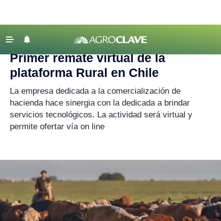
Agroclave
|
remate
‹ VOLVER
Últimas Noticias
Primer remate virtual de la
Agricultura
plataforma Rural en Chile
Ganadería
La empresa dedicada a la comercialización de
Lechería
hacienda hace sinergia con la dedicada a brindar
servicios tecnológicos. La actividad será virtual y
Tecnología
permite ofertar vía on line
Maquinaria agrícola
Agenda
Regionales
Clima
Agronegocios
Mercados