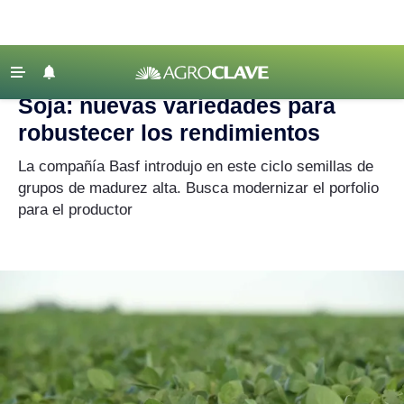
Agroclave
|
soja
‹ VOLVER
Últimas Noticias
Soja: nuevas variedades para
Agricultura
robustecer los rendimientos
Ganadería
La compañía Basf introdujo en este ciclo semillas de
Lechería
grupos de madurez alta. Busca modernizar el porfolio
para el productor
Tecnología
Maquinaria agrícola
Agenda
Regionales
Clima
Agronegocios
Mercados