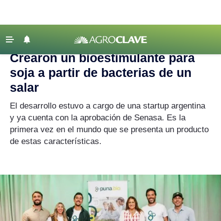
Agroclave
|
Empresas
|
soja
‹ VOLVER
Últimas Noticias
Crearon un bioestimulante para
Agricultura
soja a partir de bacterias de un
Ganadería
salar
Lechería
El desarrollo estuvo a cargo de una startup argentina
y ya cuenta con la aprobación de Senasa. Es la
Tecnología
primera vez en el mundo que se presenta un producto
Maquinaria agrícola
de estas características.
Agenda
Regionales
Clima
Agronegocios
Mercados