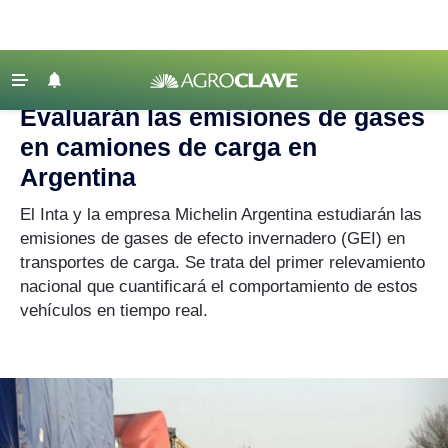
Agroclave
|
camiones
‹ VOLVER
Últimas Noticias
Evaluarán las emisiones de gases
Agricultura
en camiones de carga en
Ganadería
Argentina
Lechería
El Inta y la empresa Michelin Argentina estudiarán las
emisiones de gases de efecto invernadero (GEI) en
Tecnología
transportes de carga. Se trata del primer relevamiento
Maquinaria agrícola
nacional que cuantificará el comportamiento de estos
Agenda
vehículos en tiempo real.
Regionales
Clima
Agronegocios
Mercados