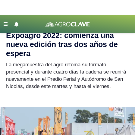
Agroclave
|
Expoagro
‹ VOLVER
Últimas Noticias
Expoagro 2022: comienza una
Agricultura
nueva edición tras dos años de
Ganadería
espera
Lechería
La megamuestra del agro retoma su formato
presencial y durante cuatro días la cadena se reunirá
Tecnología
nuevamente en el Predio Ferial y Autódromo de San
Maquinaria agrícola
Nicolás, desde este martes y hasta el viernes.
Agenda
Regionales
Clima
Agronegocios
Mercados