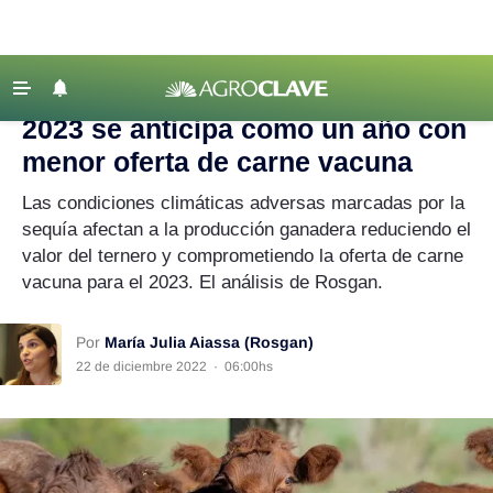
Agroclave
|
Ganadería
|
carne vacuna
‹ VOLVER
Últimas Noticias
2023 se anticipa como un año con
Agricultura
menor oferta de carne vacuna
Ganadería
Las condiciones climáticas adversas marcadas por la
Lechería
sequía afectan a la producción ganadera reduciendo el
valor del ternero y comprometiendo la oferta de carne
Tecnología
vacuna para el 2023. El análisis de Rosgan.
Maquinaria agrícola
Agenda
Por
María Julia Aiassa (Rosgan)
22 de diciembre 2022
·
06:00hs
Regionales
Clima
Agronegocios
Mercados