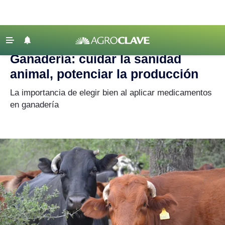
Agroclave
|
Ganadería
|
ganadería
‹ VOLVER
Últimas Noticias
Ganadería: cuidar la sanidad
Agricultura
animal, potenciar la producción
Ganadería
La importancia de elegir bien al aplicar medicamentos
Lechería
en ganadería
Tecnología
Maquinaria agrícola
Agenda
Regionales
Clima
Agronegocios
Mercados