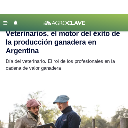
Agroclave
|
Ganadería
|
producción ganadera
‹ VOLVER
Últimas Noticias
Veterinarios, el motor del éxito de
Agricultura
la producción ganadera en
Ganadería
Argentina
Lechería
Día del veterinario. El rol de los profesionales en la
cadena de valor ganadera
Tecnología
Maquinaria agrícola
Agenda
Regionales
Clima
Agronegocios
Mercados