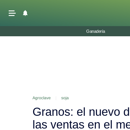
Últimas Noticias
Ganadería
Agricultura
Ganadería
Lechería
Tecnología
Maquinaria agrícola
Agenda
Agroclave
|
soja
Regionales
Granos: el nuevo d
Clima
Agronegocios
las ventas en el m
Mercados