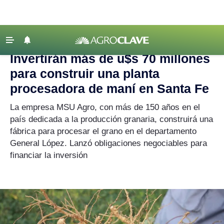
Agroclave
|
maní
‹ VOLVER
Últimas Noticias
Invertirán más de u$s 70 millones
Agricultura
para construir una planta
Ganadería
procesadora de maní en Santa Fe
Lechería
La empresa MSU Agro, con más de 150 años en el
país dedicada a la producción granaria, construirá una
Tecnología
fábrica para procesar el grano en el departamento
Maquinaria agrícola
General López. Lanzó obligaciones negociables para
Agenda
financiar la inversión
Regionales
Clima
Agronegocios
Mercados