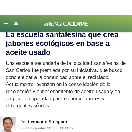
Agroclave
|
aceite
‹ VOLVER
Últimas Noticias
La escuela santafesina que crea
Agricultura
jabones ecológicos en base a
Ganadería
aceite usado
Lechería
Una escuela secundaria de la localidad santafesina de
San Carlos fue premiada por su iniciativa, que buscó
Tecnología
concientizar a la comunidad sobre el reciclado.
Maquinaria agrícola
Actualmente, avanzan en la consolidación de la
Agenda
recolección y almacenamiento de aceite usado y en
ampliar la capacidad para elaborar jabones y
Regionales
detergentes sólidos.
Clima
Agronegocios
Por
Leonardo Stringaro
26 de diciembre 2022
·
06:00hs
Mercados