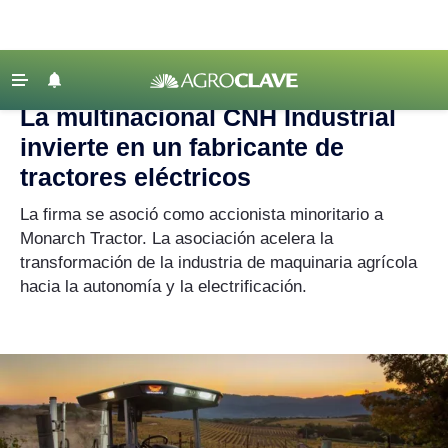
Agroclave
|
CNH
‹ VOLVER
Últimas Noticias
La multinacional CNH Industrial
Agricultura
invierte en un fabricante de
Ganadería
tractores eléctricos
Lechería
La firma se asoció como accionista minoritario a
Monarch Tractor. La asociación acelera la
Tecnología
transformación de la industria de maquinaria agrícola
Maquinaria agrícola
hacia la autonomía y la electrificación.
Agenda
Regionales
Clima
Agronegocios
Mercados