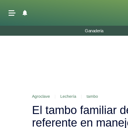
Últimas Noticias
Ganadería
Agricultura
Ganadería
Lechería
Tecnología
Maquinaria agrícola
Agenda
Agroclave
|
Lechería
|
tambo
Regionales
El tambo familiar 
Clima
Agronegocios
referente en manejo
Mercados