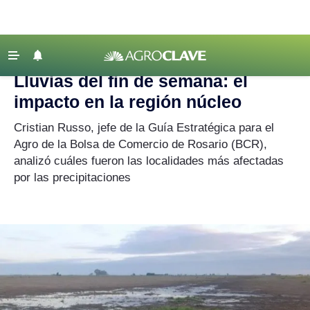
Agroclave
|
lluvias
‹ VOLVER
Últimas Noticias
Lluvias del fin de semana: el
Agricultura
impacto en la región núcleo
Ganadería
Cristian Russo, jefe de la Guía Estratégica para el
Lechería
Agro de la Bolsa de Comercio de Rosario (BCR),
analizó cuáles fueron las localidades más afectadas
Tecnología
por las precipitaciones
Maquinaria agrícola
Agenda
Regionales
Clima
Agronegocios
Mercados