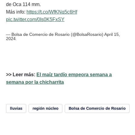
de Oca 114 mm.
Más info:
https://t.co/WfKNq5c6Hf
pic.twitter.com/0Is0K5FxSY
— Bolsa de Comercio de Rosario (@BolsaRosario)
April 15,
2024
>> Leer más:
El maíz tardío empeora semana a
semana por la chicharrita
lluvias
región núcleo
Bolsa de Comercio de Rosario