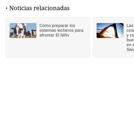
Noticias relacionadas
Cómo preparar los
Las 
sistemas lecheros para
cos
afrontar El Niño
y c
bue
en 
San