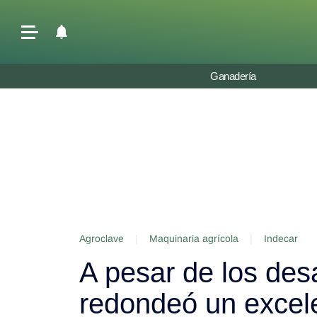
Últimas Noticias
Ganadería
Agricultura
Ganadería
Lechería
Tecnología
Maquinaria agrícola
Agenda
Agroclave
|
Maquinaria agrícola
|
Indecar
Regionales
A pesar de los des
Clima
Agronegocios
redondeó un excel
Mercados