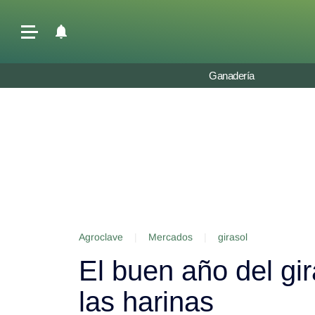
Últimas Noticias
Ganadería
Agricultura
Ganadería
Lechería
Tecnología
Maquinaria agrícola
Agenda
Agroclave
|
Mercados
|
girasol
Regionales
El buen año del gir
Clima
Agronegocios
las harinas
Mercados