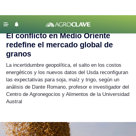
Agroclave
|
Mercados
|
Medio Oriente
‹ VOLVER
Últimas Noticias
El conflicto en Medio Oriente
Agricultura
redefine el mercado global de
Ganadería
granos
Lechería
La incertidumbre geopolítica, el salto en los costos
energéticos y los nuevos datos del Usda reconfiguran
Tecnología
las expectativas para soja, maíz y trigo, según un
Maquinaria agrícola
análisis de Dante Romano, profesor e investigador del
Agenda
Centro de Agronegocios y Alimentos de la Universidad
Austral
Regionales
Clima
Agronegocios
Mercados